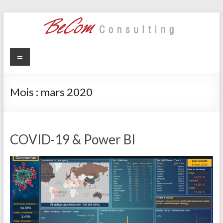
Skip
to
content
BeCom
Agitateur de
compétences
Consulting
depuis 2005
Mois :
mars 2020
COVID-19 & Power BI