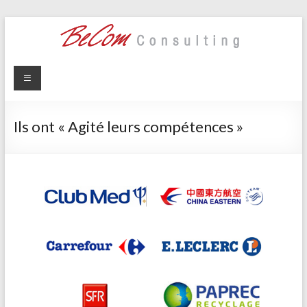
Skip
to
content
BeCom
Agitateur de
compétences
Consulting
depuis 2005
Ils ont « Agité leurs compétences »