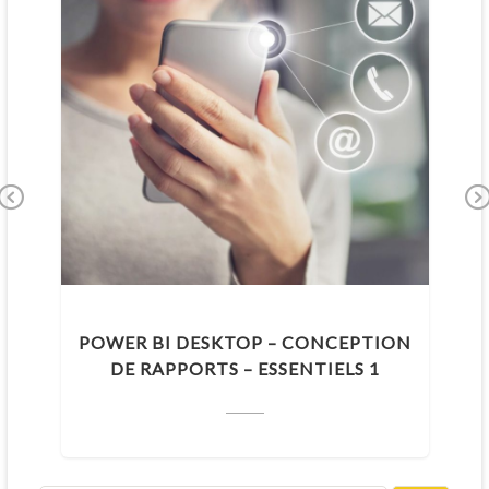
Pr
N
ev
xt
io
us
POWER BI DESKTOP – CONCEPTION
DE RAPPORTS – ESSENTIELS 1